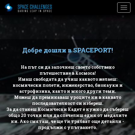
)
Togg
Navig
Добре дошли в SPACEPORT!
На път си да започнеш своето собствено
пътешествие в Космоса!
Имаш свободата да учиш каквото желаеш:
космически полети, инженерство, бионауки и
астрофизика, както и много други теми.
Можеш да преминаваш уроците ни в каквато
последователност си избереш.
За да станеш Космически Кадет е нужно да събереш
сия:
Червен
Последната
Пъ
общо 20 точки или да спечелиш един от медалите
ественик
Космос
граница
ни. Ако смяташ, че ще ти трябват още детайли -
продължи с упътването.
ко